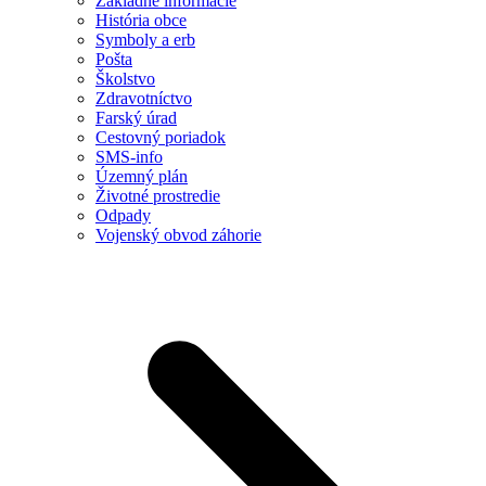
Základné informácie
História obce
Symboly a erb
Pošta
Školstvo
Zdravotníctvo
Farský úrad
Cestovný poriadok
SMS-info
Územný plán
Životné prostredie
Odpady
Vojenský obvod záhorie