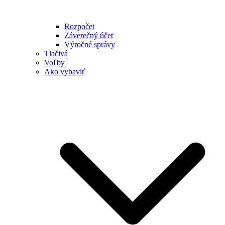
Rozpočet
Záverečný účet
Výročné správy
Tlačivá
Voľby
Ako vybaviť