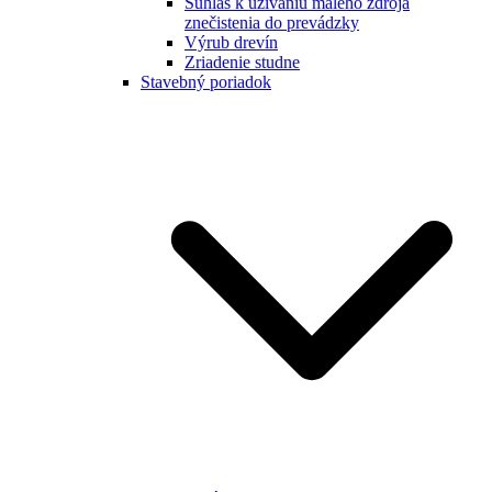
Súhlas k užívaniu malého zdroja
znečistenia do prevádzky
Výrub drevín
Zriadenie studne
Stavebný poriadok