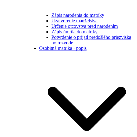
Zápis narodenia do matriky
Uzatvorenie manželstva
Určenie otcovstva pred narodením
Zápis úmrtia do matriky
Potvrdenie o prijatí predošlého priezviska
po rozvode
Osobitná matrika - popis