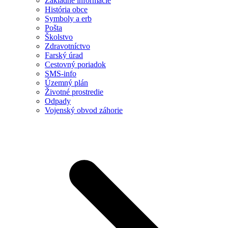
Základné informácie
História obce
Symboly a erb
Pošta
Školstvo
Zdravotníctvo
Farský úrad
Cestovný poriadok
SMS-info
Územný plán
Životné prostredie
Odpady
Vojenský obvod záhorie