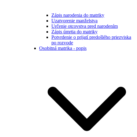
Zápis narodenia do matriky
Uzatvorenie manželstva
Určenie otcovstva pred narodením
Zápis úmrtia do matriky
Potvrdenie o prijatí predošlého priezviska
po rozvode
Osobitná matrika - popis