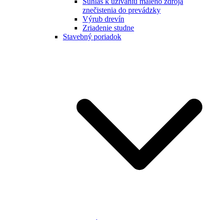
Súhlas k užívaniu malého zdroja
znečistenia do prevádzky
Výrub drevín
Zriadenie studne
Stavebný poriadok