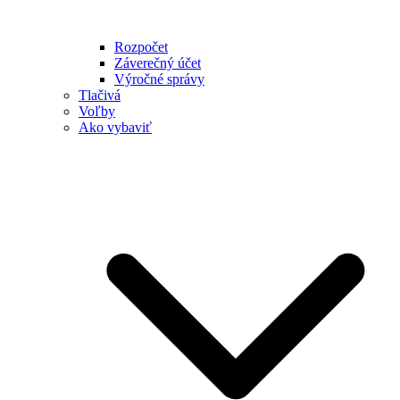
Rozpočet
Záverečný účet
Výročné správy
Tlačivá
Voľby
Ako vybaviť