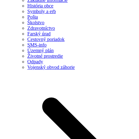
Základné informácie
História obce
Symboly a erb
Pošta
Školstvo
Zdravotníctvo
Farský úrad
Cestovný poriadok
SMS-info
Územný plán
Životné prostredie
Odpady
Vojenský obvod záhorie