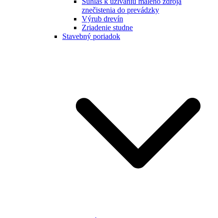
Súhlas k užívaniu malého zdroja
znečistenia do prevádzky
Výrub drevín
Zriadenie studne
Stavebný poriadok