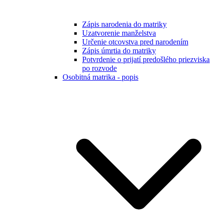
Zápis narodenia do matriky
Uzatvorenie manželstva
Určenie otcovstva pred narodením
Zápis úmrtia do matriky
Potvrdenie o prijatí predošlého priezviska
po rozvode
Osobitná matrika - popis