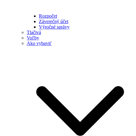
Rozpočet
Záverečný účet
Výročné správy
Tlačivá
Voľby
Ako vybaviť