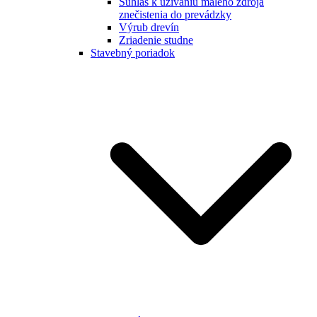
Súhlas k užívaniu malého zdroja
znečistenia do prevádzky
Výrub drevín
Zriadenie studne
Stavebný poriadok