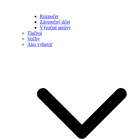
Rozpočet
Záverečný účet
Výročné správy
Tlačivá
Voľby
Ako vybaviť