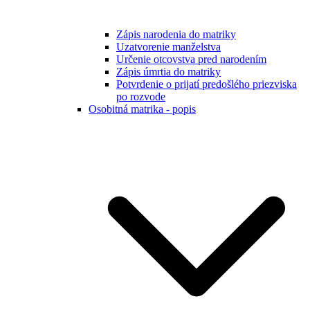
Zápis narodenia do matriky
Uzatvorenie manželstva
Určenie otcovstva pred narodením
Zápis úmrtia do matriky
Potvrdenie o prijatí predošlého priezviska
po rozvode
Osobitná matrika - popis