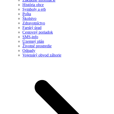
Základné informácie
História obce
Symboly a erb
Pošta
Školstvo
Zdravotníctvo
Farský úrad
Cestovný poriadok
SMS-info
Územný plán
Životné prostredie
Odpady
Vojenský obvod záhorie