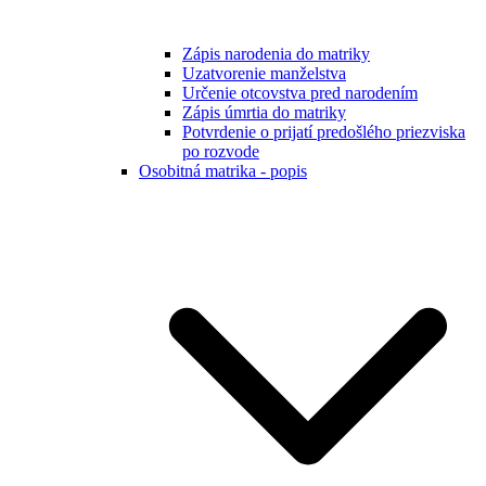
Zápis narodenia do matriky
Uzatvorenie manželstva
Určenie otcovstva pred narodením
Zápis úmrtia do matriky
Potvrdenie o prijatí predošlého priezviska
po rozvode
Osobitná matrika - popis