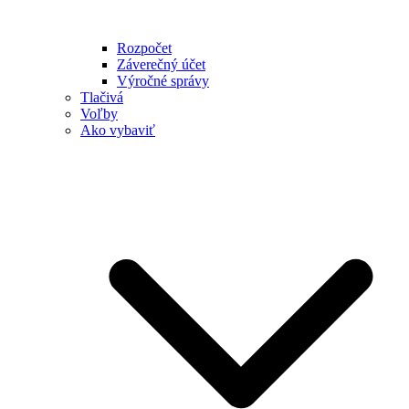
Rozpočet
Záverečný účet
Výročné správy
Tlačivá
Voľby
Ako vybaviť