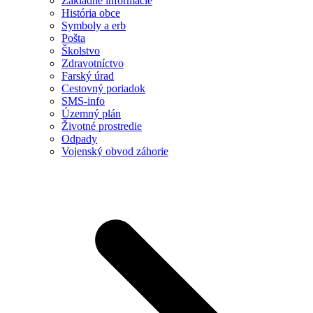
Základné informácie
História obce
Symboly a erb
Pošta
Školstvo
Zdravotníctvo
Farský úrad
Cestovný poriadok
SMS-info
Územný plán
Životné prostredie
Odpady
Vojenský obvod záhorie