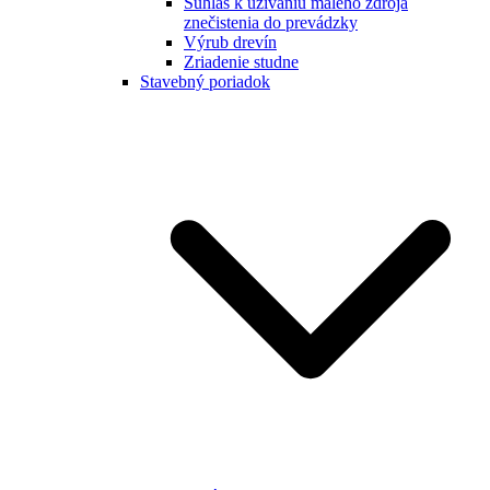
Súhlas k užívaniu malého zdroja
znečistenia do prevádzky
Výrub drevín
Zriadenie studne
Stavebný poriadok